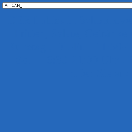
DER Imbiss in Schophov
Fritten, Salate, Getränke
Ruhetag , Di.-Fr. - 11:30-
So. - 16:30-21:00 Uhr , 
rufen Sie an